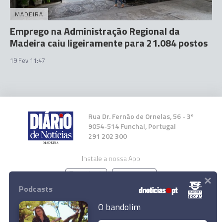
MADEIRA
Emprego na Administração Regional da
Madeira caiu ligeiramente para 21.084 postos
19 Fev 11:47
Rua Dr. Fernão de Ornelas, 56 - 3º
9054-514 Funchal, Portugal
291 202 300
Instale a nossa App
×
Podcasts
O bandolim
Montenegro escolhe Luís Neves para novo