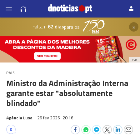
×
Faltam
62 dias
para os
PUB
PAÍS
Ministro da Administração Interna
garante estar "absolutamente
blindado"
Agência Lusa
26 fev 2026
20:16
0