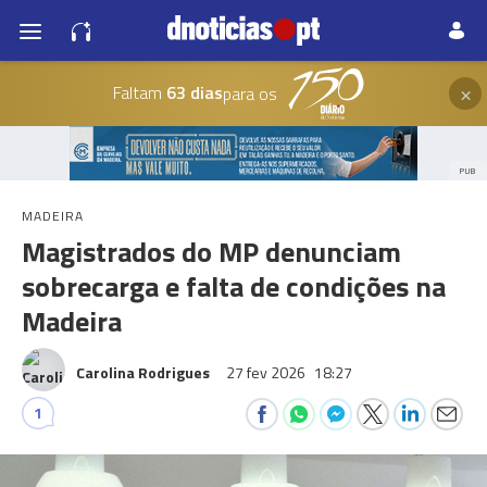
×
Faltam
63 dias
para os
PUB
MADEIRA
Magistrados do MP denunciam
sobrecarga e falta de condições na
Madeira
Carolina Rodrigues
27 fev 2026
18:27
1