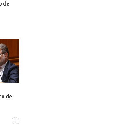
o de
co de
1