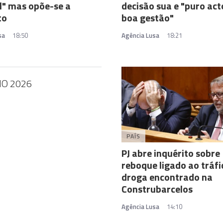
l" mas opõe-se a
decisão sua e "puro act
to
boa gestão"
sa
18:50
Agência Lusa
18:21
HO 2026
PAÍS
PJ abre inquérito sobre
reboque ligado ao tráfi
droga encontrado na
Construbarcelos
Agência Lusa
14:10