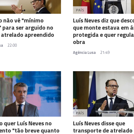
PAÍS
o não vê "mínimo
Luís Neves diz que desc
 para ser arguido no
que monte estava em á
 atrelado apreendido
protegida e quer regula
obra
sa
22:00
Agência Lusa
21:49
PAÍS
o quer Luís Neves no
Luís Neves disse que
ento "tão breve quanto
transporte de atrelado 