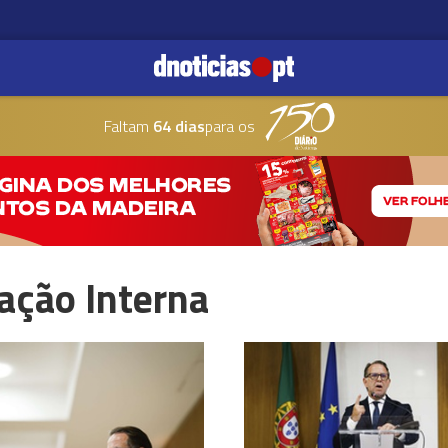
Faltam
64 dias
para os
ação Interna