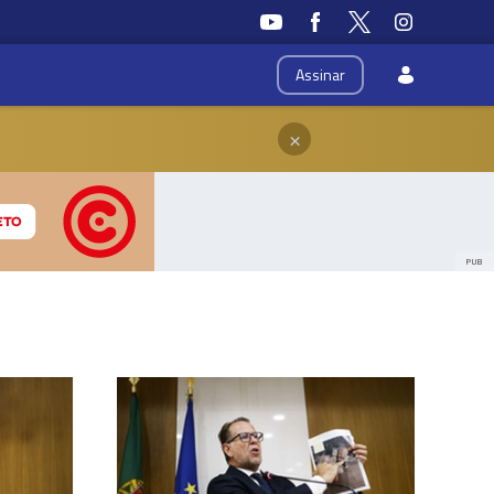
Assinar
×
PUB