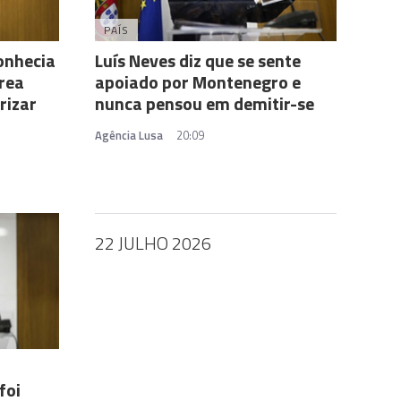
PAÍS
onhecia
Luís Neves diz que se sente
rea
apoiado por Montenegro e
rizar
nunca pensou em demitir-se
Agência Lusa
20:09
22 JULHO 2026
foi