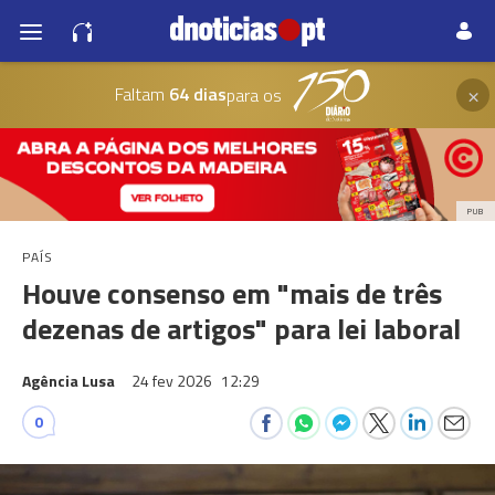
×
Faltam
64 dias
para os
PUB
PAÍS
Houve consenso em "mais de três
dezenas de artigos" para lei laboral
Agência Lusa
24 fev 2026
12:29
0