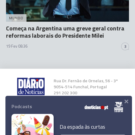
MUNDO
Começa na Argentina uma greve geral contra
reformas laborais do Presidente Milei
19 Fev 08:36
3
Rua Dr. Fernão de Ornelas, 56 - 3º
9054-514 Funchal, Portugal
291 202 300
×
Podcasts
Instale a nossa App
Da espada às curtas