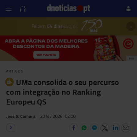
×
Faltam
64 dias
para os
PUB
ARTIGOS
UMa consolida o seu percurso
com integração no Ranking
Europeu QS
José S. Câmara
20 fev 2026
02:00
2