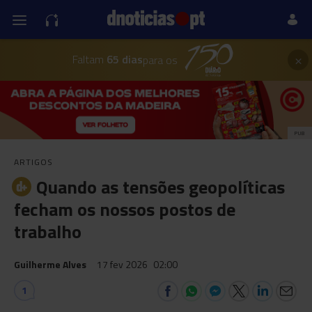
×
Faltam
65 dias
para os
PUB
ARTIGOS
Quando as tensões geopolíticas
fecham os nossos postos de
trabalho
Guilherme Alves
17 fev 2026
02:00
1