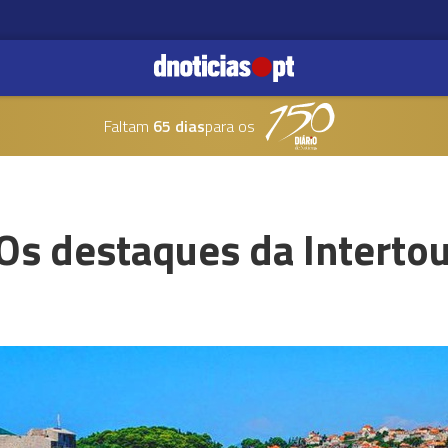
Faltam
65 dias
para os
Os destaques da Interto