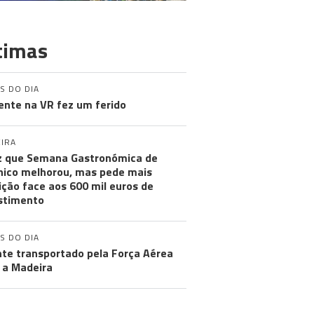
timas
S DO DIA
ente na VR fez um ferido
IRA
iz que Semana Gastronómica de
ico melhorou, mas pede mais
ção face aos 600 mil euros de
stimento
S DO DIA
te transportado pela Força Aérea
 a Madeira