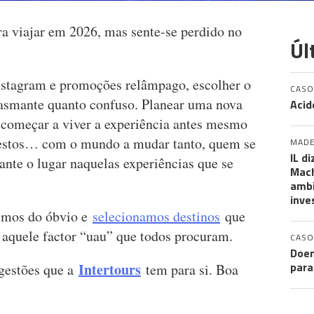
ra viajar em 2026, mas sente-se perdido no
Úl
nstagram e promoções relâmpago, escolher o
CASO
siasmante quanto confuso. Planear uma nova
Acid
é começar a viver a experiência antes mesmo
nestos… com o mundo a mudar tanto, quem se
MADE
IL d
ante o lugar naquelas experiências que se
Mach
ambi
inve
gimos do óbvio e
selecionamos destinos
que
aquele factor “uau” que todos procuram.
CASO
Doen
para
Intertours
ugestões que a
tem para si. Boa