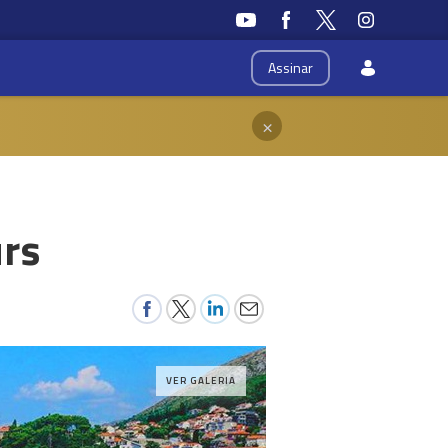
Assinar
×
urs
VER GALERIA