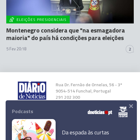
ELEIÇÕES PRESIDENCIAIS
Montenegro considera que "na esmagadora
maioria" do país há condições para eleições
5 Fev 20:18
2
Rua Dr. Fernão de Ornelas, 56 - 3º
9054-514 Funchal, Portugal
291 202 300
×
Podcasts
Instale a nossa App
Da espada às curtas