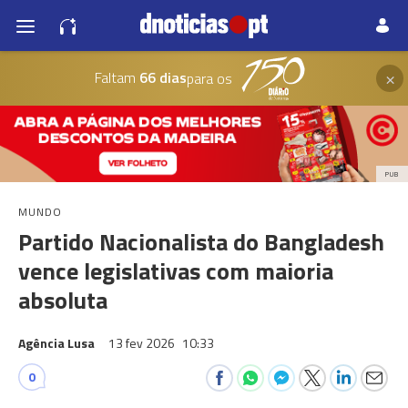
×
Faltam
66 dias
para os
PUB
MUNDO
Partido Nacionalista do Bangladesh
vence legislativas com maioria
absoluta
Agência Lusa
13 fev 2026
10:33
0