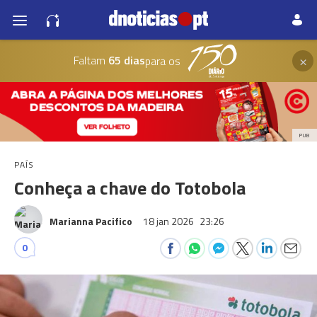
×
Faltam
65 dias
para os
PUB
PAÍS
Conheça a chave do Totobola
Marianna Pacifico
18 jan 2026
23:26
0