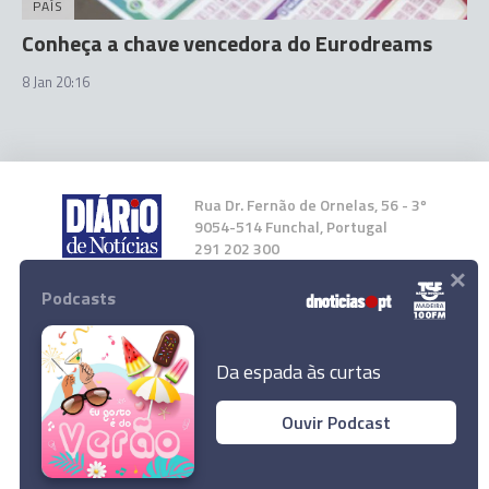
PAÍS
Conheça a chave vencedora do Eurodreams
8 Jan 20:16
Rua Dr. Fernão de Ornelas, 56 - 3º
9054-514 Funchal, Portugal
291 202 300
×
Podcasts
Instale a nossa App
Da espada às curtas
Ouvir Podcast
© 2026 Empresa Diário de Notícias, Lda.
Todos os direitos reservados.
Conheça a chave do Totobola
Ler Artigo