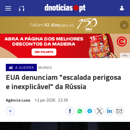
×
Faltam
62 dias
para os
PUB
A GUERRA
MUNDO
EUA denunciam "escalada perigosa
e inexplicável" da Rússia
Agência Lusa
12 jan 2026
22:39
0