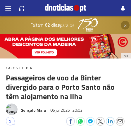
×
Faltam
62 dias
para os
PUB
CASOS DO DIA
Passageiros de voo da Binter
divergido para o Porto Santo não
têm alojamento na ilha
Gonçalo Maia
06 jul 2025
20:03
5