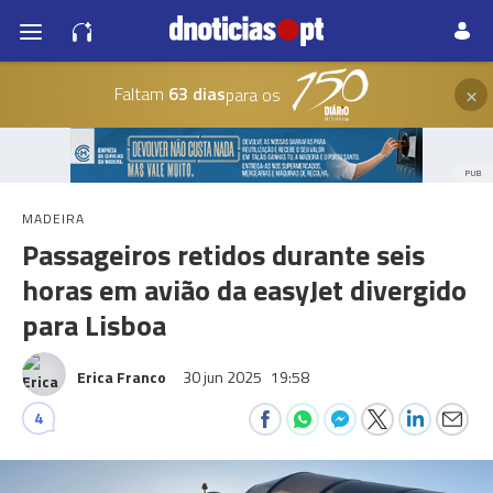
×
Faltam
63 dias
para os
PUB
MADEIRA
Passageiros retidos durante seis
horas em avião da easyJet divergido
para Lisboa
Erica Franco
30 jun 2025
19:58
4