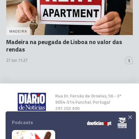
MADEIRA
Madeira na peugada de Lisboa no valor das
rendas
27 Jun 11:27
3
Rua Dr. Fernão de Ornelas, 56 - 3º
9054-514 Funchal, Portugal
291 202 300
×
Podcasts
Instale a nossa App