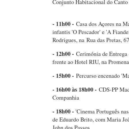
Conjunto Habitacional do Canto
- 11h00 -
Casa dos Açores na Ma
infantis 'O Pescador' e 'A Fiande
Rodrigues, na Rua das Pretas
- 12h00 -
Cerimónia de Entrega d
frente ao Hotel RIU, na Prom
- 15h00 -
Percurso encenado 'Ma
- 16h00 às 18h00 -
CDS-PP Madei
Companhia
- 18h00 -
'Cinema Português nas 
de Eduardo Brito, com Maria Joã
John dos Passos