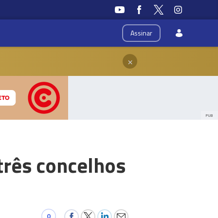
Assinar
×
PUB
três concelhos
0