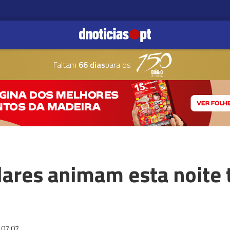
Faltam
66 dias
para os
ares animam esta noite 
07:07