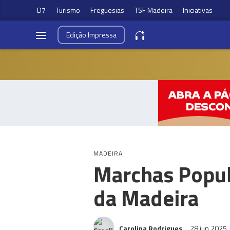
D7
Turismo
Freguesias
TSF Madeira
Iniciativas
Edição
Impressa
MADEIRA
Marchas Popul
da Madeira
Carolina Rodrigues
28 jun 2025