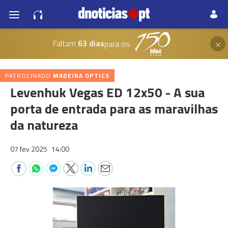
×
Faltam
63 dias
para os
PATROCINADO
MADEIRA OPTICS
Levenhuk Vegas ED 12x50 - A sua
porta de entrada para as maravilhas
da natureza
07 fev 2025
14:00