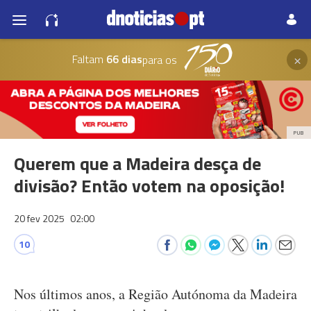
×
Faltam
66 dias
para os
PUB
Querem que a Madeira desça de
divisão? Então votem na oposição!
20 fev 2025
02:00
10
Nos últimos anos, a Região Autónoma da Madeira