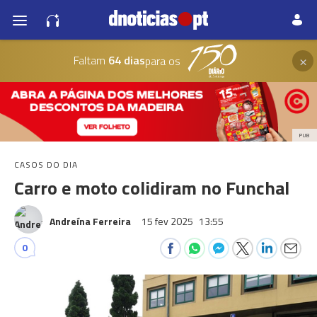
×
Faltam
64 dias
para os
PUB
CASOS DO DIA
Carro e moto colidiram no Funchal
Andreína Ferreira
15 fev 2025
13:55
0