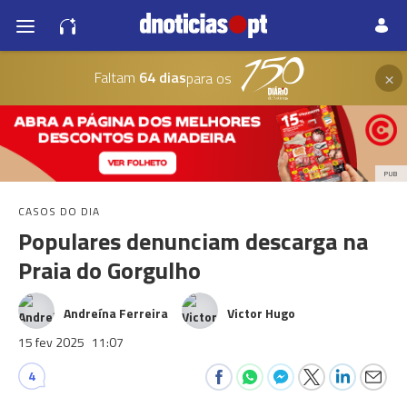
×
Faltam
64 dias
para os
PUB
CASOS DO DIA
Populares denunciam descarga na
Praia do Gorgulho
Andreína Ferreira
Victor Hugo
15 fev 2025
11:07
4