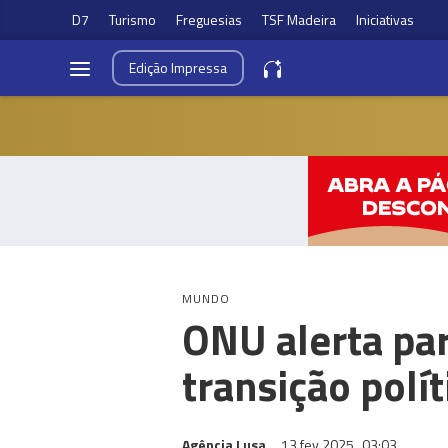
D7
Turismo
Freguesias
TSF Madeira
Iniciativas
Edição
Impressa
MUNDO
ONU alerta par
transição polí
Agência Lusa
13 fev 2025
03:03