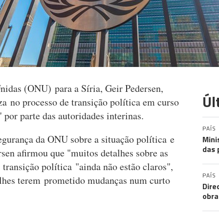
nidas (ONU) para a Síria, Geir Pedersen,
Úl
eza no processo de transição política em curso
 por parte das autoridades interinas.
PAÍS
egurança da ONU sobre a situação política e
Mini
das 
rsen afirmou que "muitos detalhes sobre as
transição política "ainda não estão claros",
PAÍS
s lhes terem prometido mudanças num curto
Dire
obra