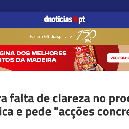
Faltam
65 dias
para os
a falta de clareza no pr
tica e pede "acções concr