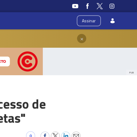
Assinar
×
PUB
ocesso de
etas"
0