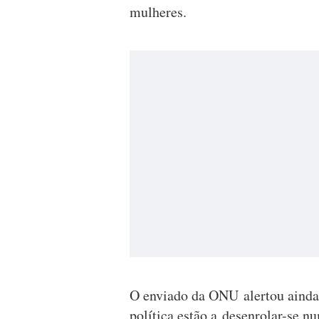
mulheres.
O enviado da ONU alertou ainda 
política estão a desenrolar-se nu