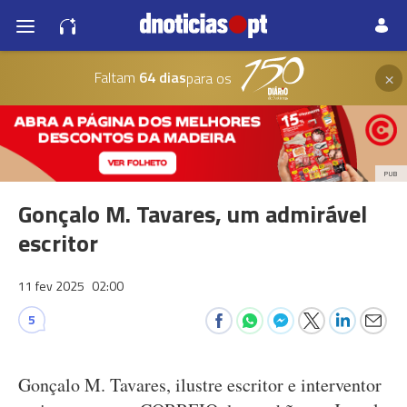
×
Faltam
64 dias
para os
PUB
Gonçalo M. Tavares, um admirável
escritor
11 fev 2025
02:00
5
Gonçalo M. Tavares, ilustre escritor e interventor