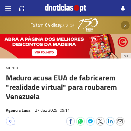
×
Faltam
64 dias
para os
PUB
MUNDO
Maduro acusa EUA de fabricarem
"realidade virtual" para roubarem
Venezuela
Agência Lusa
27 dez 2025
09:11
0