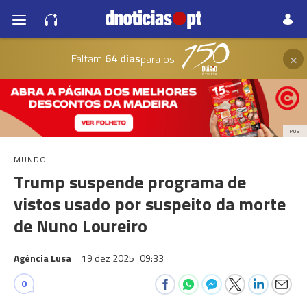
×
Faltam
64 dias
para os
PUB
MUNDO
Trump suspende programa de
vistos usado por suspeito da morte
de Nuno Loureiro
Agência Lusa
19 dez 2025
09:33
0