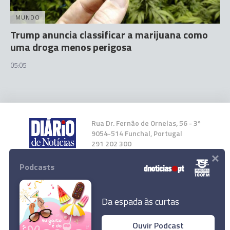
MUNDO
Trump anuncia classificar a marijuana como
uma droga menos perigosa
05:05
Rua Dr. Fernão de Ornelas, 56 - 3º
9054-514 Funchal, Portugal
291 202 300
×
Podcasts
Instale a nossa App
Da espada às curtas
Ouvir Podcast