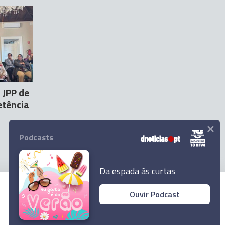
 JPP de
etência
×
Podcasts
Da espada às curtas
Ouvir Podcast
© 2025 Empresa Diário de Notícias, Lda.
Todos os direitos reservados.