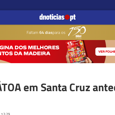
Faltam
64 dias
para os
ÁTOA em Santa Cruz ante
12:29