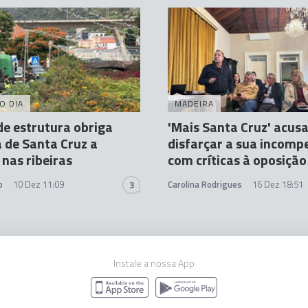
O DIA
MADEIRA
e estrutura obriga
'Mais Santa Cruz' acusa
 de Santa Cruz a
disfarçar a sua incomp
 nas ribeiras
com críticas à oposição
o
10 Dez 11:09
Carolina Rodrigues
16 Dez 18:51
3
Instale a nossa App