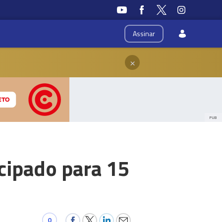
Assinar
×
PUB
cipado para 15
0