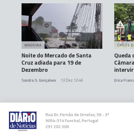
MADEIRA
CASOS D
Noite do Mercado de Santa
Queda d
Cruz adiada para 19 de
Câmara
Dezembro
intervir
Sandra S. Gonçalves
13 Dez 12:46
Erica Franc
Rua Dr. Fernão de Ornelas, 56 - 3º
9054-514 Funchal, Portugal
291 202 300