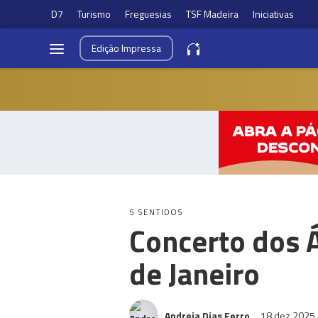
D7
Turismo
Freguesias
TSF Madeira
Iniciativas
Edição
Impressa
5 SENTIDOS
Concerto dos 
de Janeiro
Andreia Dias Ferro
18 dez 2025