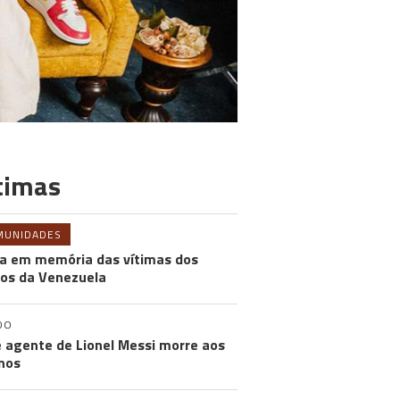
timas
MUNIDADES
a em memória das vítimas dos
os da Venezuela
DO
e agente de Lionel Messi morre aos
nos