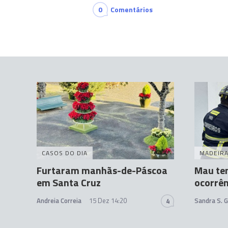
0
Comentários
CASOS DO DIA
MADEIR
Furtaram manhãs-de-Páscoa
Mau te
em Santa Cruz
ocorrên
Andreia Correia
15 Dez 14:20
Sandra S. 
4