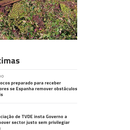
timas
DO
ocos preparado para receber
res se Espanha remover obstáculos
is
ciação de TVDE insta Governo a
over sector justo sem privilegiar
s