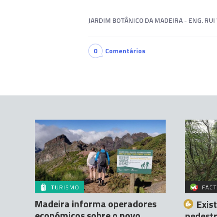
JARDIM BOTÂNICO DA MADEIRA - ENG. RUI 
0
Comentários
TURISMO
FACT
Madeira informa operadores
Exis
económicos sobre o novo
pedest