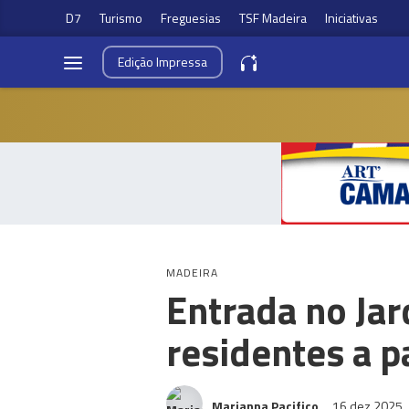
D7
Turismo
Freguesias
TSF Madeira
Iniciativas
Edição
Impressa
MADEIRA
Entrada no Jar
residentes a p
Marianna Pacifico
16 dez 2025