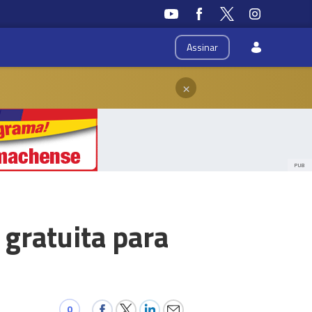
Assinar
×
PUB
gratuita para
0