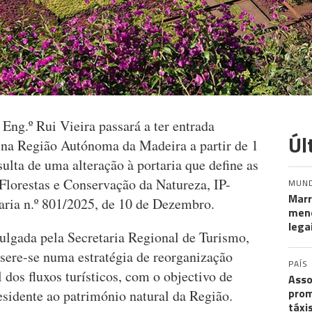
Eng.º Rui Vieira passará a ter entrada
Úl
s na Região Autónoma da Madeira a partir de 1
ulta de uma alteração à portaria que define as
s Florestas e Conservação da Natureza, IP-
MUN
Marr
ria n.º 801/2025, de 10 de Dezembro.
meno
lega
lgada pela Secretaria Regional de Turismo,
nsere-se numa estratégia de reorganização
PAÍS
l dos fluxos turísticos, com o objectivo de
Asso
prom
esidente ao património natural da Região.
táxi