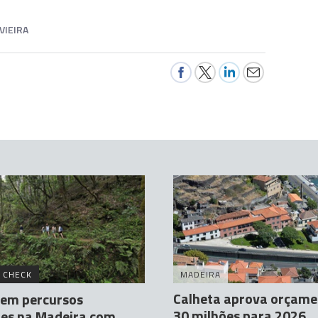
VIEIRA
 CHECK
MADEIRA
Calheta aprova orçame
tem percursos
30 milhões para 2026
res na Madeira com