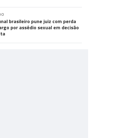
DO
unal brasileiro pune juiz com perda
argo por assédio sexual em decisão
ita