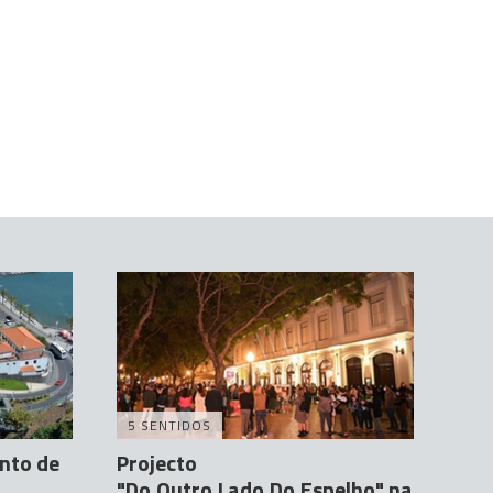
5 SENTIDOS
nto de
Projecto
"Do.Outro.Lado.Do.Espelho" na