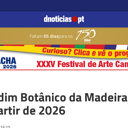
Faltam
65 dias
para os
dim Botânico da Madeira 
artir de 2026
16:15