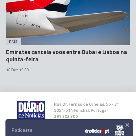
PAÍS
Emirates cancela voos entre Dubai e Lisboa na
quinta-feira
10 Dez 19:09
Rua Dr. Fernão de Ornelas, 56 - 3º
9054-514 Funchal, Portugal
291 202 300
×
Podcasts
Instale a nossa App