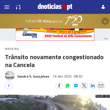
×
Faltam
65 dias
para os
PUB
MADEIRA
Trânsito novamente congestionado
na Cancela
Sandra S. Gonçalves
16 dez 2025
08:30
2