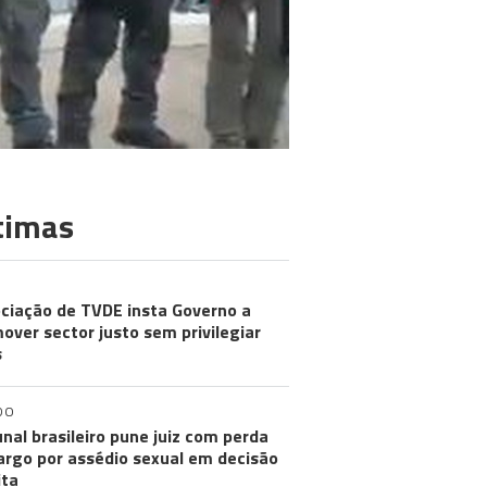
timas
ciação de TVDE insta Governo a
over sector justo sem privilegiar
s
DO
unal brasileiro pune juiz com perda
argo por assédio sexual em decisão
ita