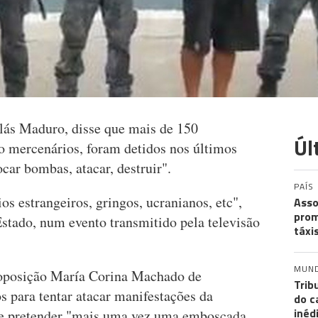
lás Maduro, disse que mais de 150
Úl
o mercenários, foram detidos nos últimos
car bombas, atacar, destruir".
PAÍS
s estrangeiros, gringos, ucranianos, etc",
Asso
prom
 Estado, num evento transmitido pela televisão
táxi
MUN
 oposição María Corina Machado de
Trib
s para tentar atacar manifestações da
do c
inéd
 de pretender "mais uma vez uma emboscada