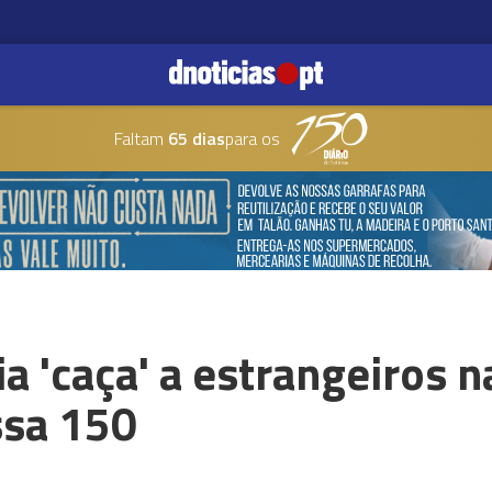
Faltam
65 dias
para os
 'caça' a estrangeiros 
ssa 150