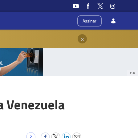
Assinar
×
PUB
na Venezuela
2