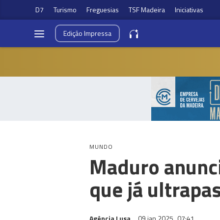
D7
Turismo
Freguesias
TSF Madeira
Iniciativas
Edição
Impressa
MUNDO
Maduro anuncia
que já ultrapa
Agência Lusa
09 jan 2025
07:41