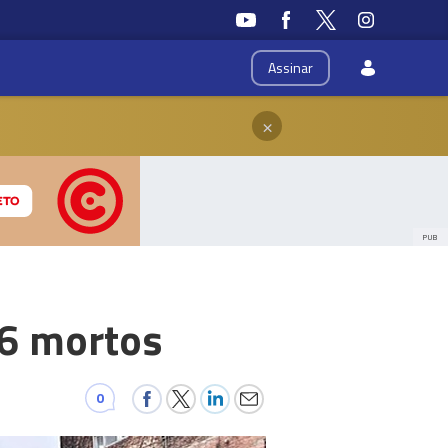
Assinar
×
PUB
26 mortos
0