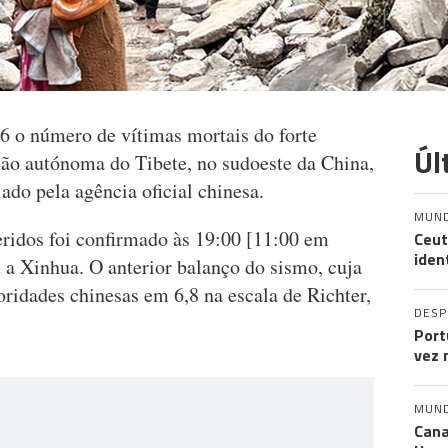
6 o número de vítimas mortais do forte
Úl
ião autónoma do Tibete, no sudoeste da China,
do pela agência oficial chinesa.
MUN
eridos foi confirmado às 19:00 [11:00 em
Ceut
iden
u a Xinhua. O anterior balanço do sismo, cuja
oridades chinesas em 6,8 na escala de Richter,
DES
Port
vez 
MUN
Cana