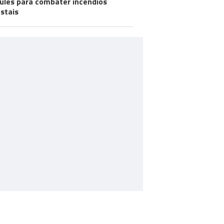
ules para combater incêndios
estais