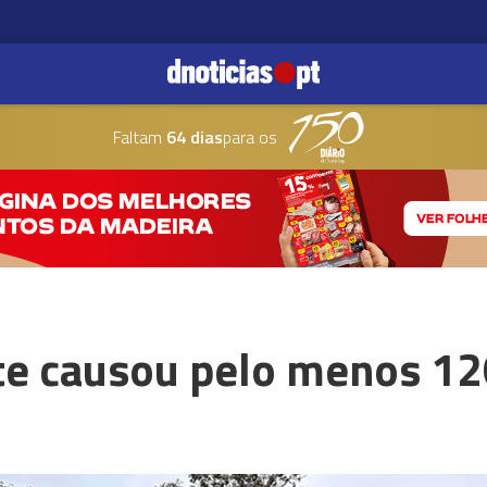
Faltam
64 dias
para os
te causou pelo menos 1