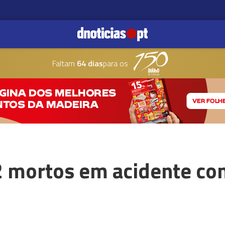
Faltam
64 dias
para os
 mortos em acidente co