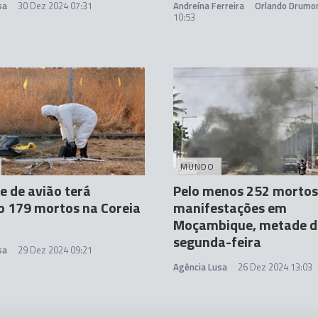
sa
30 Dez 2024 07:31
Andreína Ferreira
Orlando Drumo
10:53
MUNDO
e de avião terá
Pelo menos 252 morto
 179 mortos na Coreia
manifestações em
Moçambique, metade d
segunda-feira
sa
29 Dez 2024 09:21
Agência Lusa
26 Dez 2024 13:03