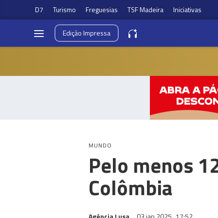
D7
Turismo
Freguesias
TSF Madeira
Iniciativas
Edição
Impressa
MUNDO
Pelo menos 12
Colômbia
Agência Lusa
03 jan 2025
17:52