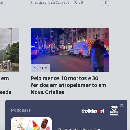
nd
Francisco José Cardoso
07:29
6
MUNDO
s em
Pelo menos 10 mortos e 30
feridos em atropelamento em
esde
Nova Orleães
×
Agência Lusa
1 Jan 12:15
Podcasts
Da espada às curtas