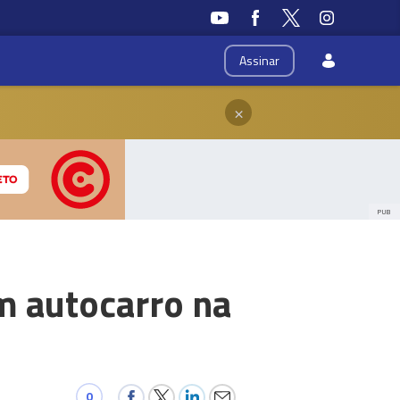
Assinar
×
PUB
m autocarro na
0