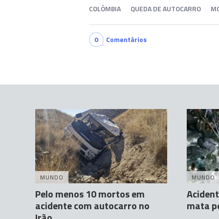
COLÔMBIA
QUEDA DE AUTOCARRO
M
0
Comentários
MUNDO
MUNDO
Pelo menos 10 mortos em
Acident
acidente com autocarro no
mata p
Irão