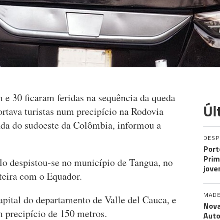
e 30 ficaram feridas na sequência da queda
Úl
ortava turistas num precipício na Rodovia
ada do sudoeste da Colômbia, informou a
DES
Port
Prim
lo despistou-se no município de Tangua, no
jove
teira com o Equador.
MADE
capital do departamento de Valle del Cauca, e
Nova
m precipício de 150 metros.
Auto