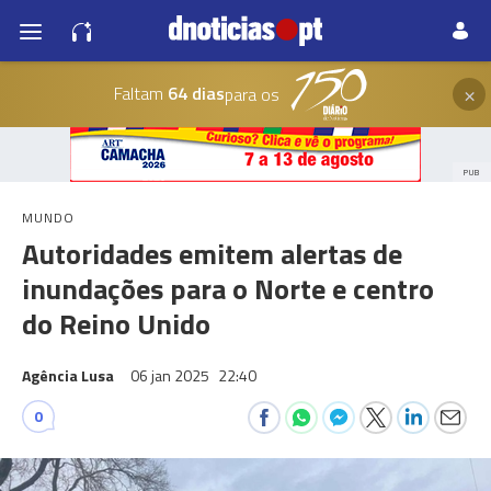
×
Faltam
64 dias
para os
PUB
MUNDO
Autoridades emitem alertas de
inundações para o Norte e centro
do Reino Unido
Agência Lusa
06 jan 2025
22:40
0