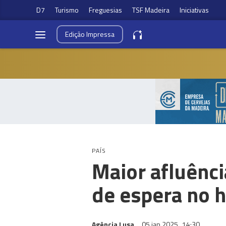
D7
Turismo
Freguesias
TSF Madeira
Iniciativas
Edição
Impressa
PAÍS
Maior afluênc
de espera no h
Agência Lusa
05 jan 2025
14:30