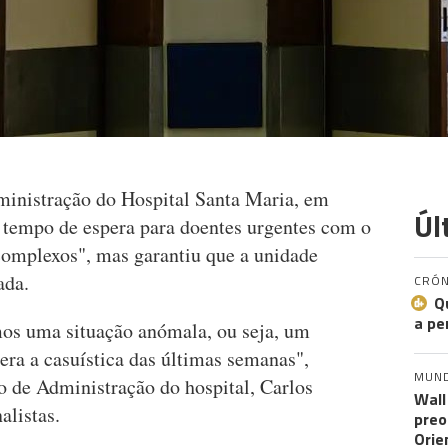
ministração do Hospital Santa Maria, em
Úl
o tempo de espera para doentes urgentes com o
complexos", mas garantiu que a unidade
ada.
CRÓN
Q
a pe
mos uma situação anómala, ou seja, um
era a casuística das últimas semanas",
MUN
o de Administração do hospital, Carlos
Wall
alistas.
preo
Orie