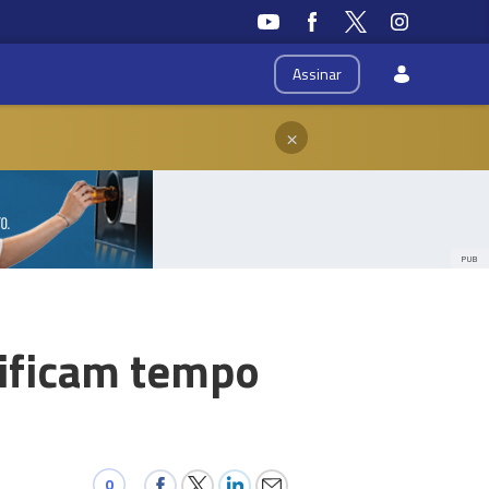
Assinar
×
PUB
tificam tempo
0