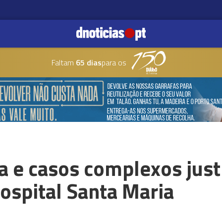
Faltam
65 dias
para os
ia e casos complexos jus
ospital Santa Maria