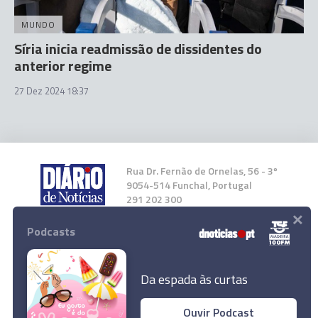
MUNDO
Síria inicia readmissão de dissidentes do
anterior regime
27 Dez 2024 18:37
Rua Dr. Fernão de Ornelas, 56 - 3º
9054-514 Funchal, Portugal
291 202 300
×
Podcasts
Instale a nossa App
Da espada às curtas
Ouvir Podcast