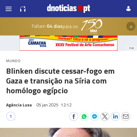
×
Faltam
64 dias
para os
PUB
MUNDO
Blinken discute cessar-fogo em
Gaza e transição na Síria com
homólogo egípcio
Agência Lusa
05 jan 2025
12:12
1