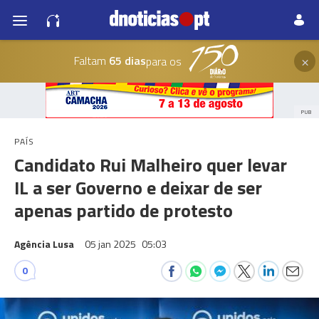
×
Faltam
65 dias
para os
PUB
PAÍS
Candidato Rui Malheiro quer levar
IL a ser Governo e deixar de ser
apenas partido de protesto
Agência Lusa
05 jan 2025
05:03
0