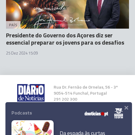
PAÍS
Presidente do Governo dos Açores diz ser
essencial preparar os jovens para os desafios
25 Dez 2024 15:09
Rua Dr. Fernão de Ornelas, 56 - 3º
9054-514 Funchal, Portugal
291 202 300
×
Podcasts
Instale a nossa App
Da espada às curtas