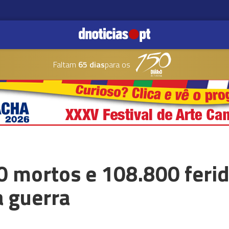
Faltam
65 dias
para os
0 mortos e 108.800 feri
a guerra