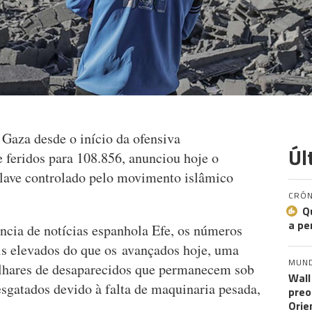
Gaza desde o início da ofensiva
Úl
e feridos para 108.856, anunciou hoje o
clave controlado pelo movimento islâmico
CRÓN
Q
a pe
ência de notícias espanhola Efe, os números
ais elevados do que os avançados hoje, uma
MUN
ilhares de desaparecidos que permanecem sob
Wall
sgatados devido à falta de maquinaria pesada,
preo
Orie