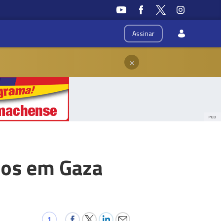
Assinar
×
PUB
dos em Gaza
1