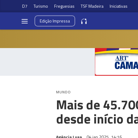
D7
Turismo
Freguesias
TSF Madeira
Iniciativas
Edição
Impressa
MUNDO
Mais de 45.70
desde início d
Agência Lusa
04 jan 2025
14:16