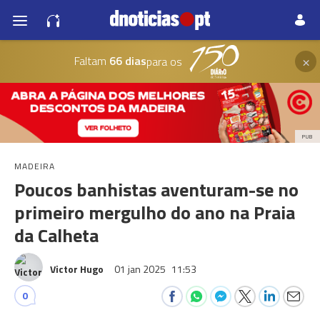
×
Faltam
66 dias
para os
PUB
MADEIRA
Poucos banhistas aventuram-se no
primeiro mergulho do ano na Praia
da Calheta
Victor Hugo
01 jan 2025
11:53
0