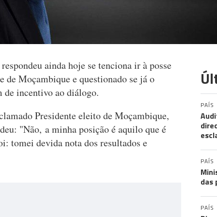
respondeu ainda hoje se tenciona ir à posse
Úl
e de Moçambique e questionado se já o
 de incentivo ao diálogo.
PAÍS
roclamado Presidente eleito de Moçambique,
Audi
dire
eu: "Não, a minha posição é aquilo que é
escl
i: tomei devida nota dos resultados e
PAÍS
Mini
das 
PAÍS