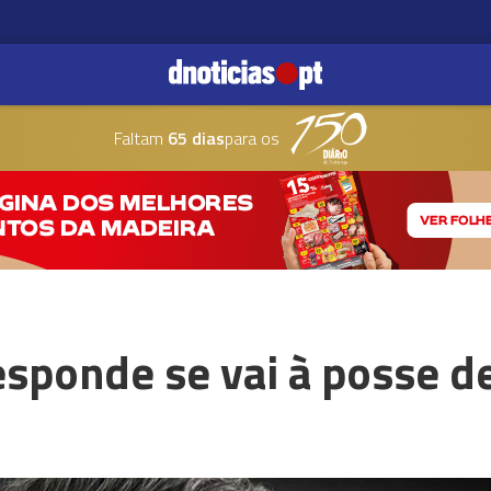
Faltam
65 dias
para os
sponde se vai à posse d