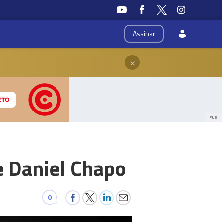
Assinar
×
PUB
e Daniel Chapo
0