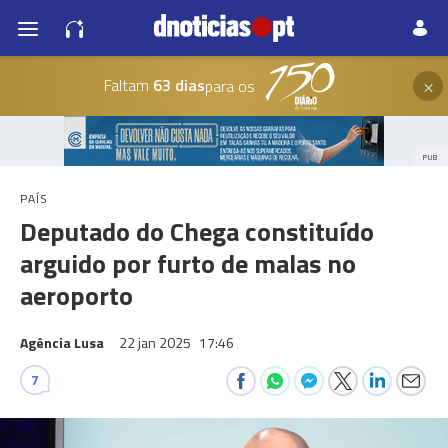
×
Faltam
63 dias
para os
PUB
PAÍS
Deputado do Chega constituído
arguido por furto de malas no
aeroporto
Agência Lusa
22 jan 2025
17:46
7