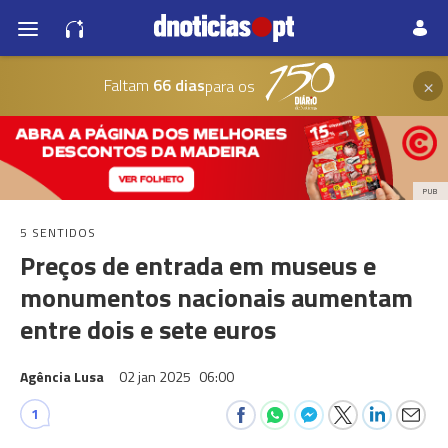
×
Faltam
66 dias
para os
PUB
5 SENTIDOS
Preços de entrada em museus e
monumentos nacionais aumentam
entre dois e sete euros
Agência Lusa
02 jan 2025
06:00
1