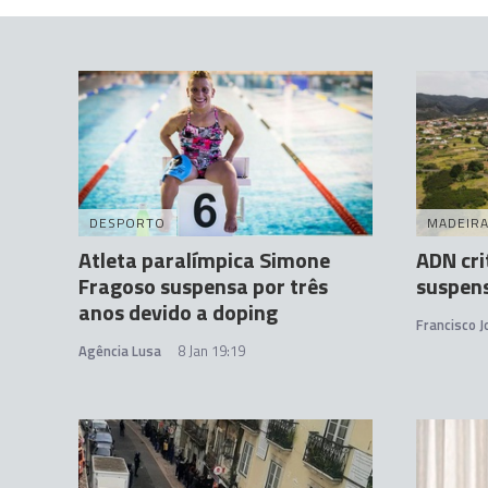
DESPORTO
MADEIR
Atleta paralímpica Simone
ADN cri
Fragoso suspensa por três
suspens
anos devido a doping
Francisco 
Agência Lusa
8 Jan 19:19