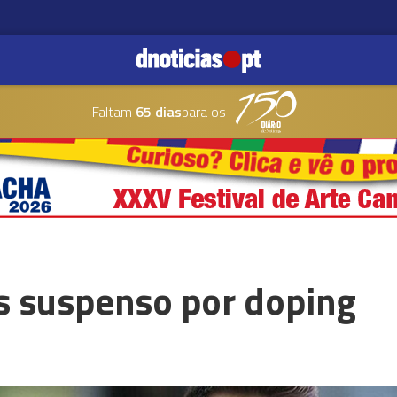
Faltam
65 dias
para os
s suspenso por doping