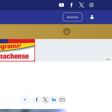
Assinar
×
PUB
0