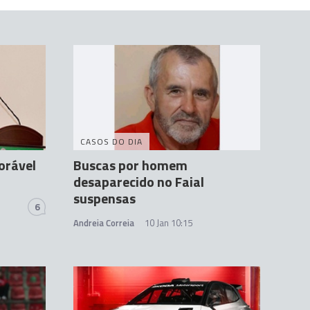
CASOS DO DIA
orável
Buscas por homem
desaparecido no Faial
suspensas
6
Andreia Correia
10 Jan 10:15