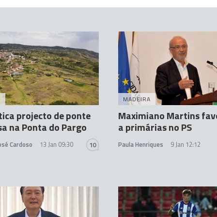
A
MADEIRA
tica projecto de ponte
Maximiano Martins fav
a na Ponta do Pargo
a primárias no PS
José Cardoso
13 Jan 09:30
Paula Henriques
9 Jan 12:12
10