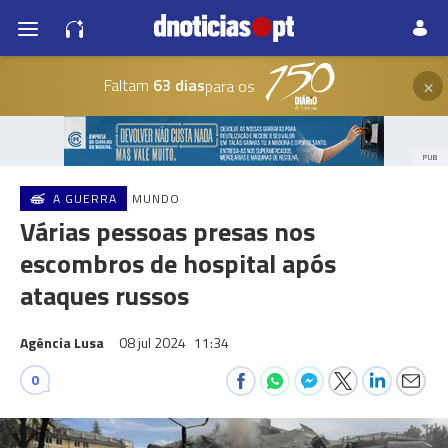
×
Faltam
63 dias
para os
PUB
A GUERRA
MUNDO
Várias pessoas presas nos
escombros de hospital após
ataques russos
Agência Lusa
08 jul 2024
11:34
0