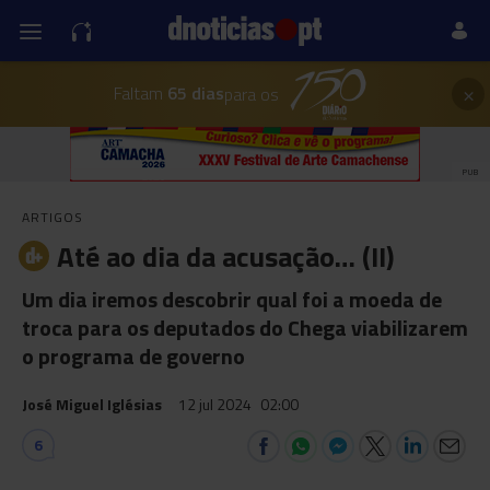
×
Faltam
65 dias
para os
PUB
ARTIGOS
Até ao dia da acusação… (II)
Um dia iremos descobrir qual foi a moeda de
troca para os deputados do Chega viabilizarem
o programa de governo
José Miguel Iglésias
12 jul 2024
02:00
6