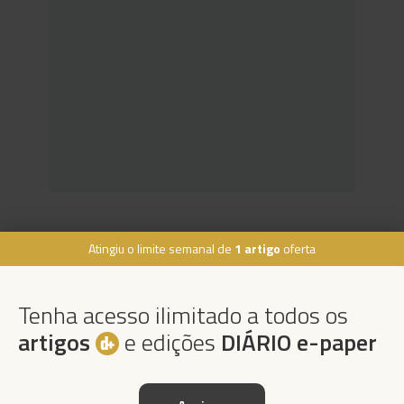
Atingiu o limite semanal de
1 artigo
oferta
Rua Dr. Fernão de Ornelas, 56 - 3º
9054-514 Funchal, Portugal
Tenha acesso ilimitado a todos os
291 202 300
×
artigos
e edições
DIÁRIO e-paper
Podcasts
Instale a nossa App