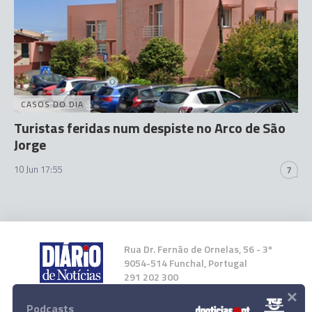
CASOS DO DIA
Turistas feridas num despiste no Arco de São
Jorge
10 Jun 17:55
7
Rua Dr. Fernão de Ornelas, 56 - 3º
9054-514 Funchal, Portugal
291 202 300
×
Podcasts
Instale a nossa App