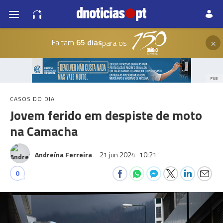
×
Faltam
65 dias
para os
PUB
CASOS DO DIA
Jovem ferido em despiste de moto
na Camacha
Andreína Ferreira
21 jun 2024
10:21
0