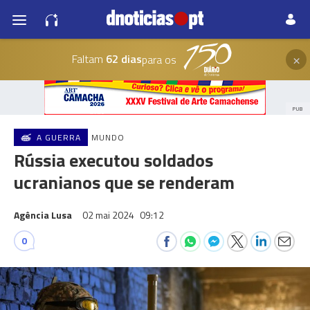
×
Faltam
62 dias
para os
PUB
A GUERRA
MUNDO
Rússia executou soldados
ucranianos que se renderam
Agência Lusa
02 mai 2024
09:12
0