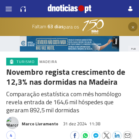
×
Faltam
63 dias
para os
PUB
TURISMO
MADEIRA
Novembro regista crescimento de
12,3% nas dormidas na Madeira
Comparação estatística com mês homólogo
revela entrada de 164,6 mil hóspedes que
geraram 892,5 mil dormidas
Marco Livramento
31 dez 2024
11:38
4