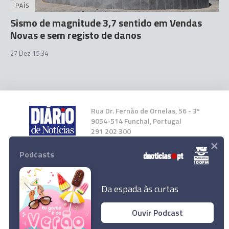
PAÍS
Sismo de magnitude 3,7 sentido em Vendas
Novas e sem registo de danos
27 Dez 15:34
Rua Dr. Fernão de Ornelas, 56 - 3º
9054-514 Funchal, Portugal
291 202 300
×
Podcasts
Instale a nossa App
Da espada às curtas
Ouvir Podcast
© 2024 Empresa Diário de Notícias, Lda.