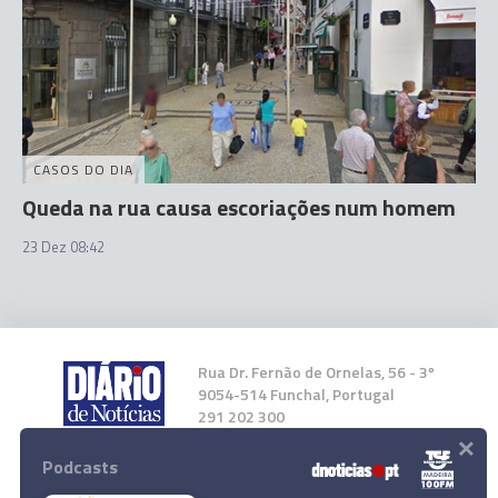
CASOS DO DIA
Queda na rua causa escoriações num homem
23 Dez 08:42
Rua Dr. Fernão de Ornelas, 56 - 3º
9054-514 Funchal, Portugal
291 202 300
×
Podcasts
Instale a nossa App