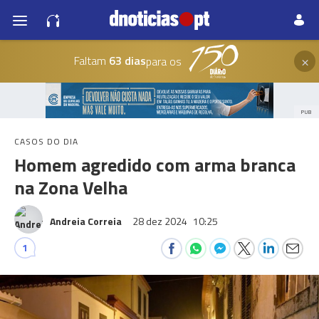
×
Faltam
63 dias
para os
PUB
CASOS DO DIA
Homem agredido com arma branca
na Zona Velha
Andreia Correia
28 dez 2024
10:25
1