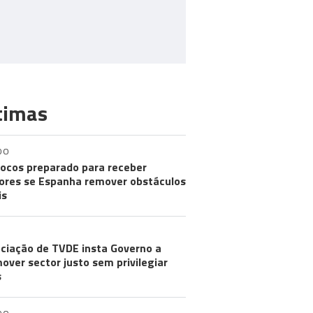
timas
DO
ocos preparado para receber
res se Espanha remover obstáculos
is
ciação de TVDE insta Governo a
over sector justo sem privilegiar
s