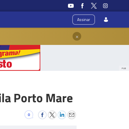
Assinar
×
PUB
ila Porto Mare
0