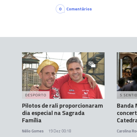
0
Comentários
DESPORTO
5 SENTI
Pilotos de rali proporcionaram
Banda M
dia especial na Sagrada
concert
Família
Catedra
Nélio Gomes
19 Dez 00:18
Carolina Ro