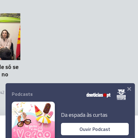
e só se
 no
×
:42
12
Podcasts
Da espada às curtas
Ouvir Podcast
© 2024 Empresa Diário de Notícias, Lda.