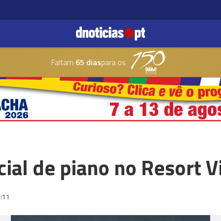
Faltam
65 dias
para os
ial de piano no Resort V
:11