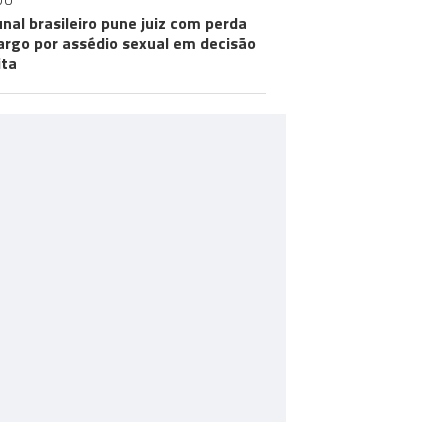
DO
unal brasileiro pune juiz com perda
argo por assédio sexual em decisão
ita