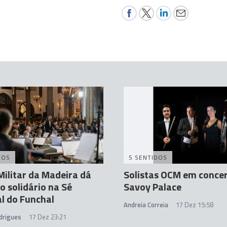
DOS
5 SENTIDOS
ilitar da Madeira dá
Solistas OCM em conce
o solidário na Sé
Savoy Palace
l do Funchal
Andreia Correia
17 Dez 15:58
drigues
17 Dez 23:21