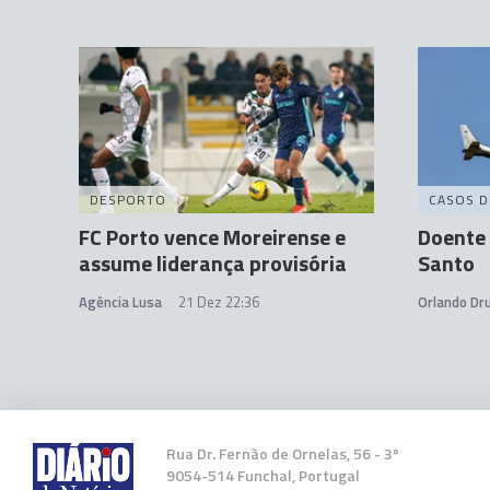
DESPORTO
CASOS D
FC Porto vence Moreirense e
Doente
assume liderança provisória
Santo
Agência Lusa
21 Dez 22:36
Orlando D
Rua Dr. Fernão de Ornelas, 56 - 3º
9054-514 Funchal, Portugal