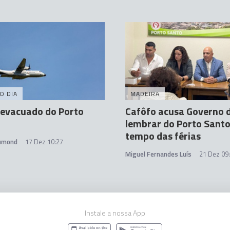
O DIA
MADEIRA
 evacuado do Porto
Cafôfo acusa Governo d
lembrar do Porto Santo
tempo das férias
rumond
17 Dez 10:27
Miguel Fernandes Luís
21 Dez 09
Instale a nossa App