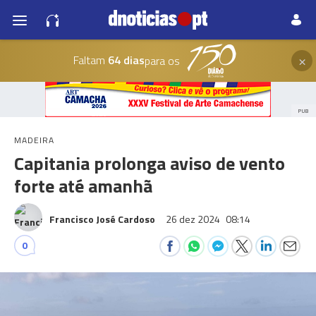
×
Faltam
64 dias
para os
PUB
MADEIRA
Capitania prolonga aviso de vento
forte até amanhã
Francisco José Cardoso
26 dez 2024
08:14
0