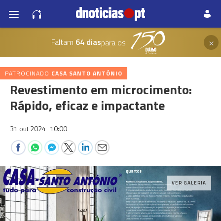
×
Faltam
64 dias
para os
PATROCINADO
CASA SANTO ANTÓNIO
Revestimento em microcimento:
Rápido, eficaz e impactante
31 out 2024
10:00
VER GALERIA