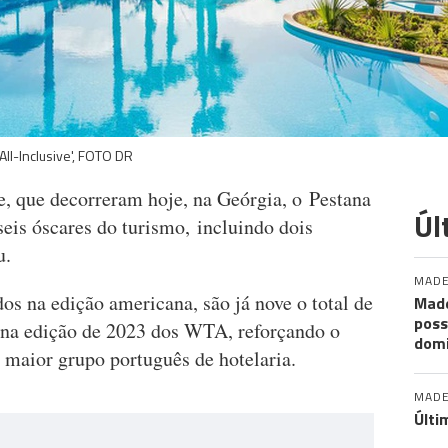
ll-Inclusive', FOTO DR
, que decorreram hoje, na Geórgia, o
Pestana
Úl
eis óscares do turismo, incluindo dois
eu.
MADE
s na edição americana, são já nove o total de
Made
poss
, na edição de 2023 dos WTA, reforçando o
dom
 maior grupo português de hotelaria.
MADE
Últi