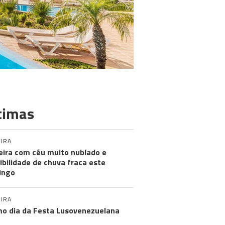
timas
IRA
ira com céu muito nublado e
ibilidade de chuva fraca este
ingo
IRA
mo dia da Festa Lusovenezuelana