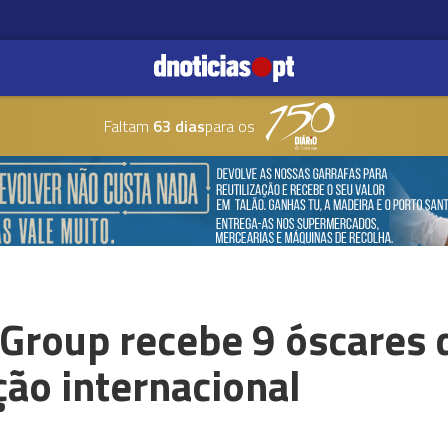
Faltam
63 dias
para os
 Group recebe 9 óscares 
ção internacional