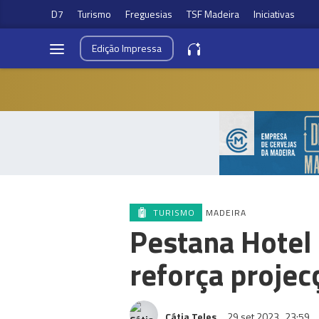
D7
Turismo
Freguesias
TSF Madeira
Iniciativas
Edição
Impressa
TURISMO
MADEIRA
Pestana Hotel
reforça projec
Cátia Teles
29 set 2023
23:59