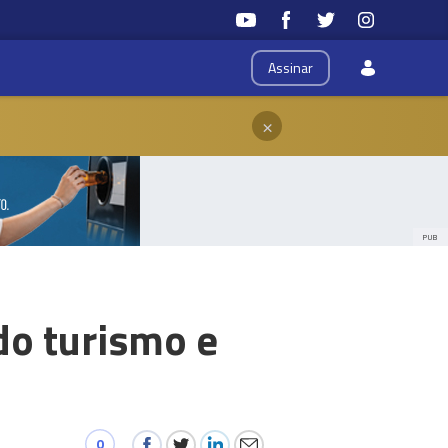
Assinar
×
PUB
do turismo e
0