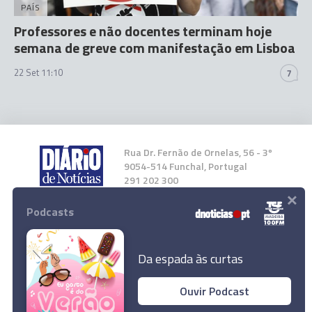
PAÍS
Professores e não docentes terminam hoje
semana de greve com manifestação em Lisboa
22 Set 11:10
7
Rua Dr. Fernão de Ornelas, 56 - 3º
9054-514 Funchal, Portugal
291 202 300
×
Podcasts
Instale a nossa App
Da espada às curtas
Ouvir Podcast
© 2023 Empresa Diário de Notícias, Lda.