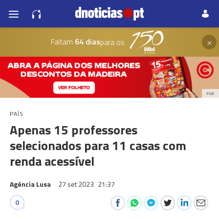
×
Faltam
64 dias
para os
PUB
PAÍS
Apenas 15 professores
selecionados para 11 casas com
renda acessível
Agência Lusa
27 set 2023
21:37
0