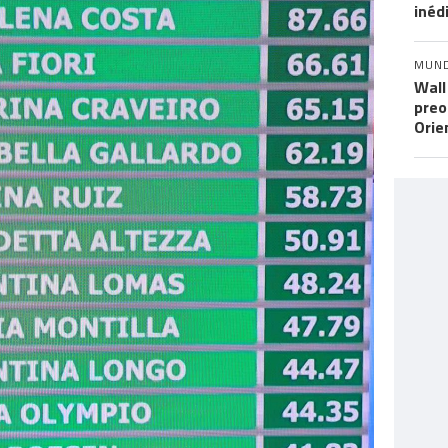
inéd
MUN
Wall
preo
Orie