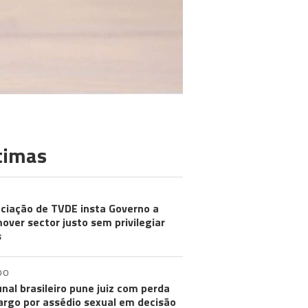
timas
ciação de TVDE insta Governo a
over sector justo sem privilegiar
s
DO
unal brasileiro pune juiz com perda
argo por assédio sexual em decisão