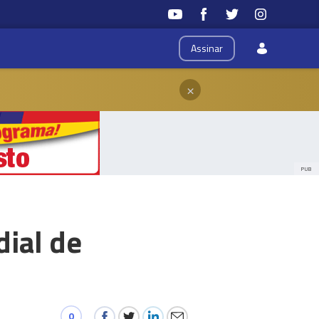
Assinar
×
PUB
ial de
0