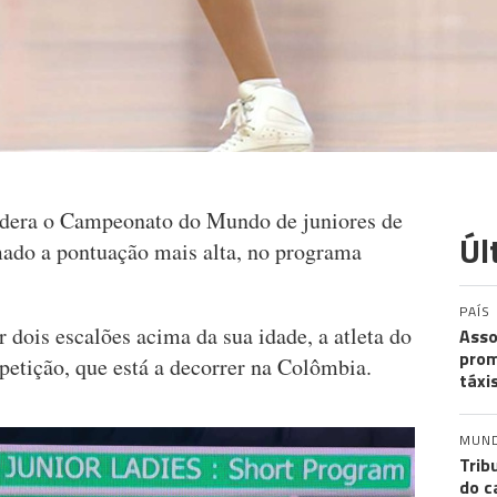
dera o Campeonato do Mundo de juniores de
Úl
omado a pontuação mais alta, no programa
PAÍS
dois escalões acima da sua idade, a atleta do
Asso
prom
etição, que está a decorrer na Colômbia.
táxi
MUN
Trib
do c