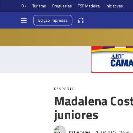
D7
Turismo
Freguesias
TSF Madeira
Iniciativas
Edição
Impressa
DESPORTO
Madalena Cost
juniores
Cátia Teles
26 set 2023
08:58