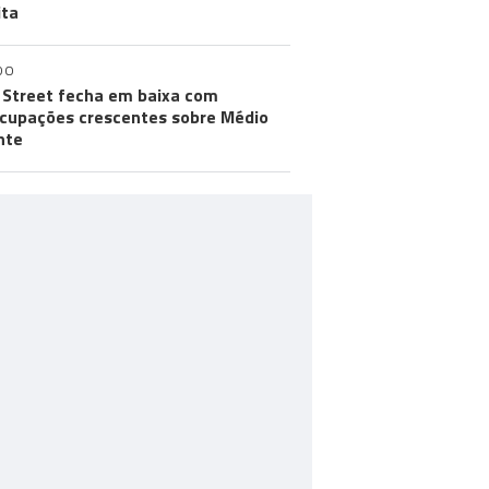
ita
DO
 Street fecha em baixa com
cupações crescentes sobre Médio
nte