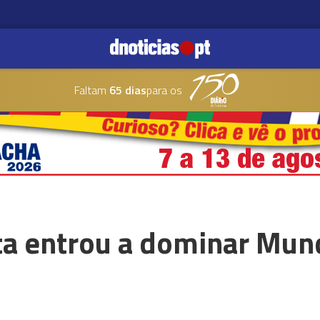
Faltam
65 dias
para os
a entrou a dominar Mund