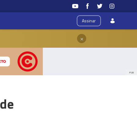
Assinar
×
PUB
 de